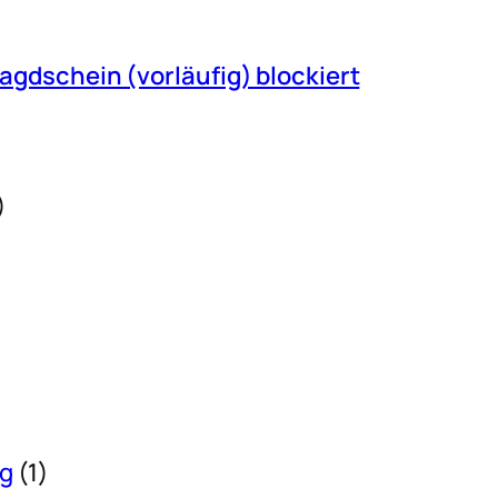
gdschein (vorläufig) blockiert
)
ng
(1)