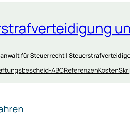
erstrafverteidigung 
nwalt für Steuerrecht | Steuerstrafverteidiger
aftungsbescheid-ABC
Referenzen
Kosten
Skr
fahren