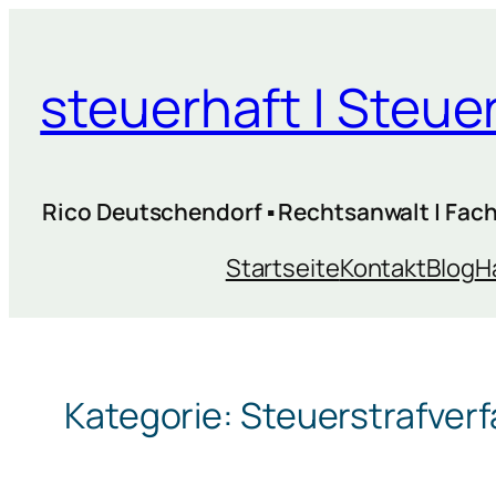
Zum
Inhalt
steuerhaft | Steu
springen
Rico Deutschendorf ▪ Rechtsanwalt | Facha
Startseite
Kontakt
Blog
H
Kategorie:
Steuerstrafver