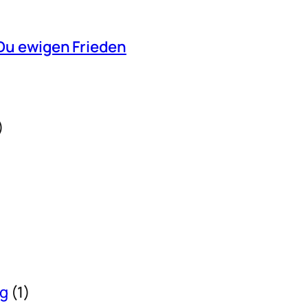
Du ewigen Frieden
)
ng
(1)