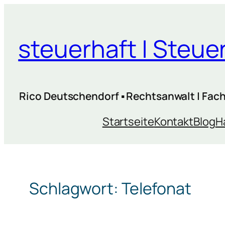
Zum
Inhalt
steuerhaft | Steu
springen
Rico Deutschendorf ▪ Rechtsanwalt | Facha
Startseite
Kontakt
Blog
H
Schlagwort:
Telefonat