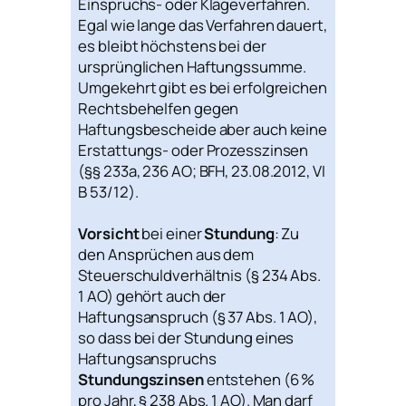
Einspruchs- oder Klageverfahren.
Egal wie lange das Verfahren dauert,
es bleibt höchstens bei der
ursprünglichen Haftungssumme.
Umgekehrt gibt es bei erfolgreichen
Rechtsbehelfen gegen
Haftungsbescheide aber auch keine
Erstattungs- oder Prozesszinsen
(§§ 233a, 236 AO; BFH, 23.08.2012, VI
B 53/12).
Vorsicht
bei einer
Stundung
: Zu
den Ansprüchen aus dem
Steuerschuldverhältnis (§ 234 Abs.
1 AO) gehört auch der
Haftungsanspruch (§ 37 Abs. 1 AO),
so dass bei der Stundung eines
Haftungsanspruchs
Stundungszinsen
entstehen (6 %
pro Jahr, § 238 Abs. 1 AO). Man darf