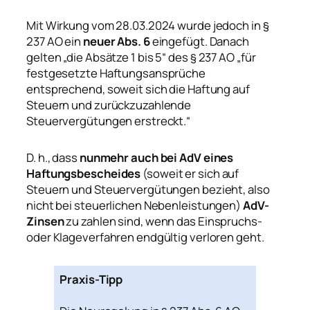
Mit Wirkung vom 28.03.2024 wurde jedoch in §
237 AO ein
neuer Abs. 6
eingefügt. Danach
gelten
„die Absätze 1 bis 5“
des § 237 AO
„für
festgesetzte Haftungsansprüche
entsprechend, soweit sich die Haftung auf
Steuern und zurückzuzahlende
Steuervergütungen erstreckt.“
D. h., dass
nunmehr auch bei AdV eines
Haftungsbescheides
(soweit er sich auf
Steuern und Steuervergütungen bezieht, also
nicht bei steuerlichen Nebenleistungen)
AdV-
Zinsen
zu zahlen sind, wenn das Einspruchs-
oder Klageverfahren endgültig verloren geht.
Praxis-Tipp