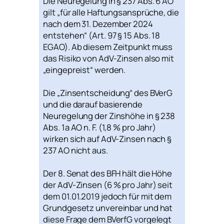
Die Neuregelung in § 237 Abs. 6 AO
gilt
„für alle Haftungsansprüche, die
nach dem 31. Dezember 2024
entstehen“
(Art. 97 § 15 Abs. 18
EGAO). Ab diesem Zeitpunkt muss
das Risiko von AdV-Zinsen also mit
„eingepreist“ werden.
Die „Zinsentscheidung“ des BVerG
und die darauf basierende
Neuregelung der Zinshöhe in § 238
Abs. 1a AO n. F. (1,8 % pro Jahr)
wirken sich auf AdV-Zinsen nach §
237 AO nicht aus.
Der 8. Senat des BFH hält die Höhe
der AdV-Zinsen (6 % pro Jahr) seit
dem 01.01.2019 jedoch für mit dem
Grundgesetz unvereinbar und hat
diese Frage dem BVerfG vorgelegt